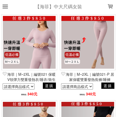
LOADING...
【海菲】中大尺碼女裝
上架時間
銷售件數
銷售價格
樣式尺寸篩選
全部樣式
黑
白
咖啡
卡其
藏青
米白
深藍
灰
淺藍
海菲｜M~2XL｜編號021 保暖
海菲｜M~2XL｜編號021-P 居
牛仔藍
V領彈力雙重發熱衣/睡衣/衛生
家保暖雙重發熱長褲/睡褲
衣
選購
選購
全部尺寸
M
L
XL
2XL
340元
340元
590元
590元
3XL
4XL
38
-
加大-Ｍ
加大-L
現貨商品