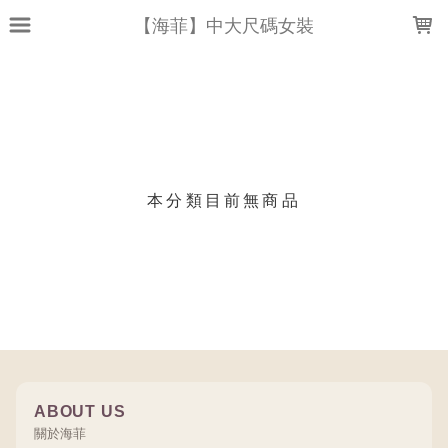
LOADING...
【海菲】中大尺碼女裝
上架時間
銷售件數
銷售價格
樣式尺寸篩選
本分類目前無商品
現貨商品
篩選