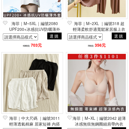
海菲｜M~5XL｜編號2080
海菲｜M~2XL ｜編號318 超
UPF200+冰感抗UV防曬薄外
輕薄柔軟舒適寬鬆家居服上衣
套(可拆式帽簷)
+七分褲套裝
選購
選購
703元
356元
1080元
790元
海菲｜中大尺碼 ｜編號3011
海菲｜M~XL｜編號2042 超薄
輕薄透氣棉麻 居家短褲 內搭
冰感無痕無鋼圈細肩帶內衣