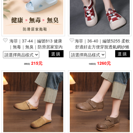
海菲｜37-44｜編號813 健康
海菲｜36-40｜編號5255 柔軟
｜無毒｜無臭｜防滑居家室內
舒適好走方便穿脫透氣網紗懶
拖鞋
人鞋
選購
選購
215元
1260元
390元
1460元