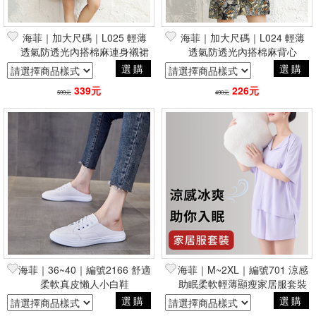
海菲｜加大尺碼｜L025 輕薄
海菲｜加大尺碼｜L024 輕薄
透氣防透光內搭棉麻連身襯裙
透氣防透光內搭棉麻背心
選購
選購
339元
226元
599元
490元
海菲｜36~40｜編號2166 舒適
海菲｜M~2XL｜編號701 涼感
柔軟真皮懶人小白鞋
助眠柔軟輕薄顯瘦家居服套裝
選購
選購