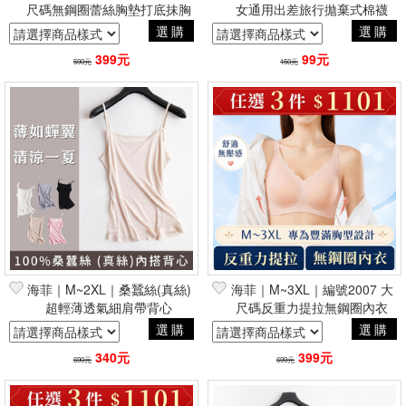
尺碼無鋼圈蕾絲胸墊打底抹胸
女通用出差旅行拋棄式棉襪
背心
選購
選購
399元
99元
590元
150元
海菲｜M~2XL｜桑蠶絲(真絲)
海菲｜M~3XL｜編號2007 大
超輕薄透氣細肩帶背心
尺碼反重力提拉無鋼圈內衣
選購
選購
340元
399元
690元
699元