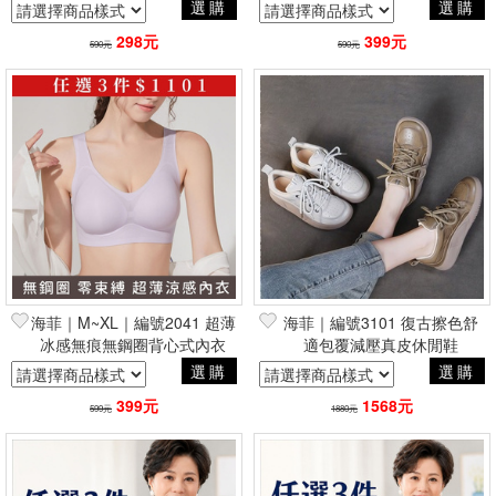
安全褲
選購
選購
298元
399元
590元
590元
海菲｜M~XL｜編號2041 超薄
海菲｜編號3101 復古擦色舒
冰感無痕無鋼圈背心式內衣
適包覆減壓真皮休閒鞋
選購
選購
399元
1568元
599元
1880元