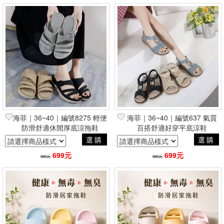
海菲｜36~40｜編號8275 輕便
海菲｜36~40｜編號637 氣質
防滑舒適休閒厚底涼拖鞋
百搭舒適好穿平底涼鞋
選購
選購
699元
699元
980元
980元