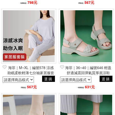
798元
567元
1280元
790元
海菲｜M~XL｜編號578 涼感
海菲｜36~40｜編號646 輕盈
助眠柔軟輕薄七分袖家居服套
舒適減震回彈氣質厚底涼鞋
裝
選購
選購
567元
631元
790元
1099元