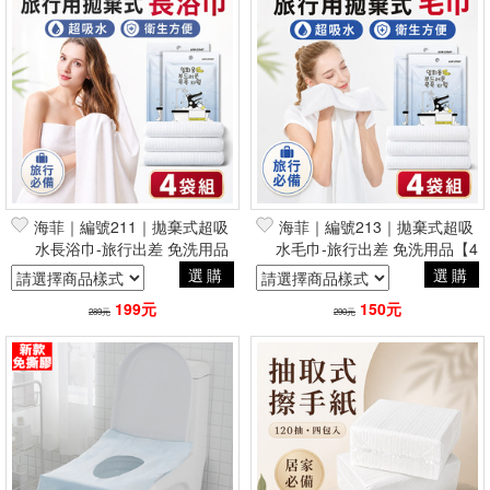
海菲｜編號211｜拋棄式超吸
海菲｜編號213｜拋棄式超吸
水長浴巾-旅行出差 免洗用品
水毛巾-旅行出差 免洗用品【4
【4袋組】
袋組】
選購
選購
199元
150元
289元
290元