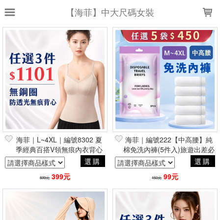
LOADING...
【海菲】中大尺碼女裝
上架時間
銷售件數
銷售價格
樣式尺寸篩選
全部樣式
黑
米白
白
膚
棕
杏
卡其
米
粉
海菲｜L~4XL｜編號8302 夏
海菲｜編號222【中高腰】純
藕粉
季經典百搭V領無痕內衣背心
棉免洗內褲(5件入)旅遊出差必
備
選購
選購
全部尺寸
M
L
XL
2XL
399元
99元
599元
150元
3XL
36
37
38
39
40
現貨商品