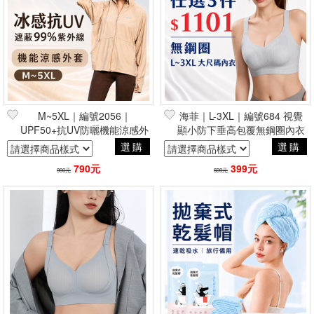
篩選
M~5XL｜編號2056｜
海菲｜L-3XL｜編號684 視覺
UPF50+抗UV防曬機能涼感外
顯小防下垂高包覆無鋼圈內衣
套 (可拆式帽簷)
選購
選購
790元
399元
990元
599元