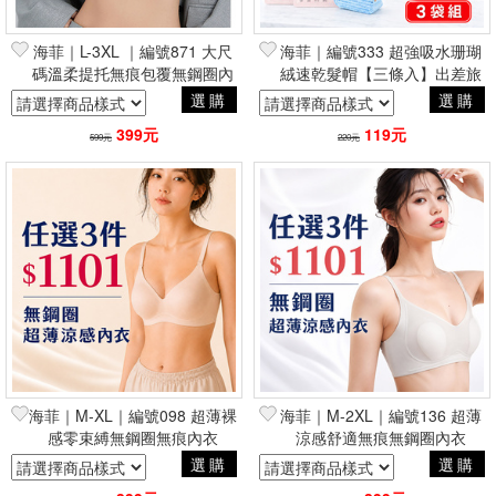
海菲｜L-3XL ｜編號871 大尺
海菲｜編號333 超強吸水珊瑚
碼溫柔提托無痕包覆無鋼圈內
絨速乾髮帽【三條入】出差旅
衣
行必備
選購
選購
399元
119元
599元
220元
海菲｜M-XL｜編號098 超薄裸
海菲｜M-2XL｜編號136 超薄
感零束縛無鋼圈無痕內衣
涼感舒適無痕無鋼圈內衣
選購
選購