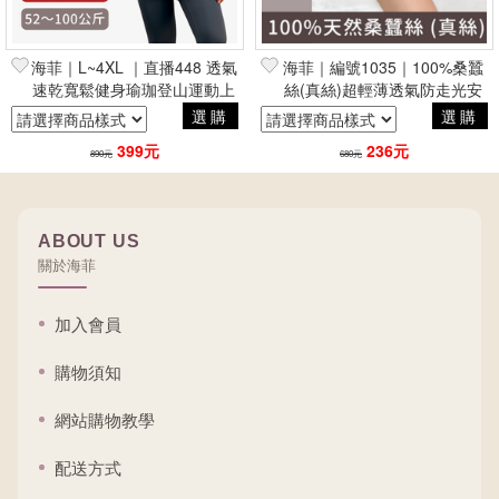
海菲｜L~4XL ｜直播448 透氣
海菲｜編號1035｜100%桑蠶
速乾寬鬆健身瑜珈登山運動上
絲(真絲)超輕薄透氣防走光安
衣★促銷★
全褲
選購
選購
399元
236元
890元
680元