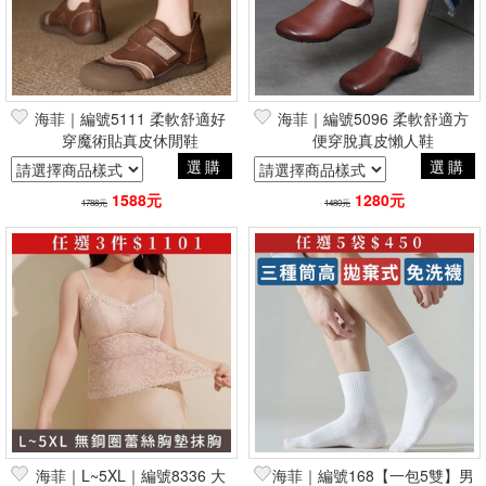
海菲｜編號5111 柔軟舒適好
海菲｜編號5096 柔軟舒適方
穿魔術貼真皮休閒鞋
便穿脫真皮懶人鞋
選購
選購
1588元
1280元
1788元
1480元
海菲｜L~5XL｜編號8336 大
海菲｜編號168【一包5雙】男