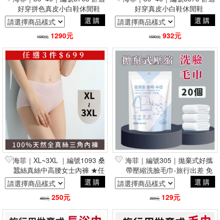
好穿拼色真皮小白鞋休閒鞋
好穿真皮小白鞋休閒鞋
選購
選購
1290元
932元
1680元
1680元
海菲｜XL~3XL ｜編號1093 桑
海菲｜編號305｜拋棄式好攜
蠶絲真絲中高腰女士內褲 ★任
帶壓縮洗臉毛巾-旅行出差 免
選三件699★
洗用品
選購
選購
250元
129元
450元
269元