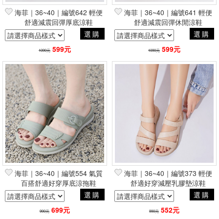
海菲｜36~40｜編號642 輕便
海菲｜36~40｜編號641 輕便
舒適減震回彈厚底涼鞋
舒適減震回彈休閒涼鞋
選購
選購
599元
599元
1090元
1090元
海菲｜36~40｜編號554 氣質
海菲｜36~40｜編號373 輕便
百搭舒適好穿厚底涼拖鞋
舒適好穿減壓乳膠墊涼鞋
選購
選購
699元
552元
990元
990元