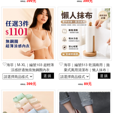
399元
399元
599元
690元
海菲｜M-XL｜編號103 超輕薄
海菲｜編號513 乾濕兩用｜拋
涼感舒適無痕無鋼圈內衣
棄式萬用清潔布｜懶人抹布｜
居家清潔
選購
選購
399元
89元
690元
139元