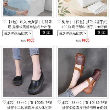
【1包】10入 免撕膠｜打開即
海菲｜【四包】抽取式擦手紙
用 拋棄式馬桶坐墊紙 外出旅
120抽 廚房紙巾 擦手巾★特價
遊必備★特價★
★
選購
選購
90元
99元
159元
190元
海菲｜36~40｜直播2051 舒適
海菲｜36~40｜直播2169 舒適
好穿手工軟底真皮懶人休閒鞋
好穿柔軟真皮包頭涼鞋★促銷