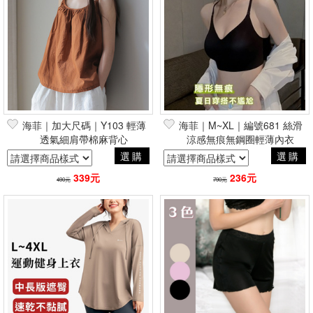
海菲｜加大尺碼｜Y103 輕薄
海菲｜M~XL｜編號681 絲滑
透氣細肩帶棉麻背心
涼感無痕無鋼圈輕薄內衣
選購
選購
339元
236元
490元
790元