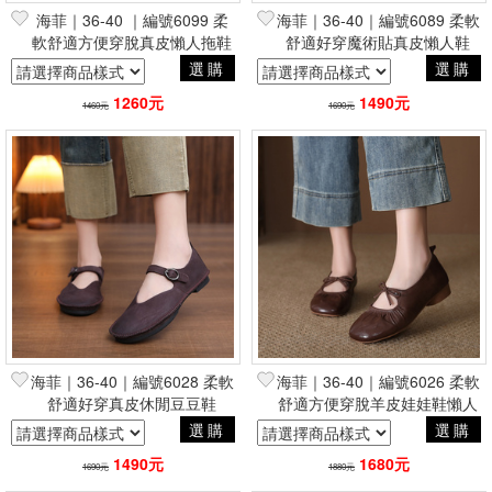
海菲｜36-40 ｜編號6099 柔
海菲｜36-40｜編號6089 柔軟
軟舒適方便穿脫真皮懶人拖鞋
舒適好穿魔術貼真皮懶人鞋
選購
選購
1260元
1490元
1460元
1690元
海菲｜36-40｜編號6028 柔軟
海菲｜36-40｜編號6026 柔軟
舒適好穿真皮休閒豆豆鞋
舒適方便穿脫羊皮娃娃鞋懶人
鞋
選購
選購
1490元
1680元
1690元
1880元