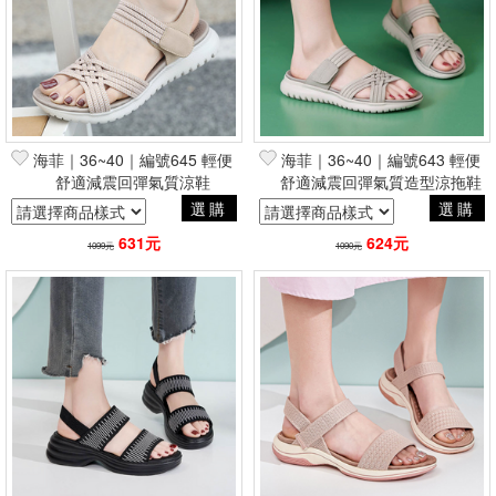
海菲｜36~40｜編號645 輕便
海菲｜36~40｜編號643 輕便
舒適減震回彈氣質涼鞋
舒適減震回彈氣質造型涼拖鞋
選購
選購
631元
624元
1099元
1090元