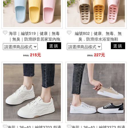
海菲｜編號519｜健康｜無毒
編號802｜健康、無毒、無
｜無臭｜防滑靜音居家室內拖
臭．防滑排水浴室拖鞋
鞋
選購
選購
215元
227元
515元
290元
海菲｜36~40｜編號3703 舒適
海菲｜36~40｜編號3373 舒適