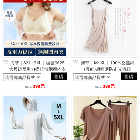
海菲｜3XL~6XL｜編號6625
海菲｜M~XL｜100%桑蠶絲
大尺碼反重力提拉無鋼圈內衣
(真絲)超輕薄防走光襯裙
選購
選購
399元
399元
699元
599元