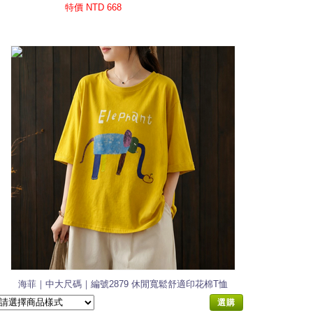
特價 NTD 668
海菲｜中大尺碼｜編號2879 休閒寬鬆舒適印花棉T恤
選購