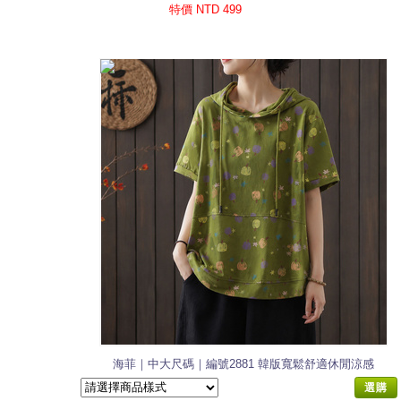
特價 NTD 499
海菲｜中大尺碼｜編號2881 韓版寬鬆舒適休閒涼感
棉T恤
選購