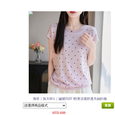
海菲｜加大M-L｜編號0197 輕薄涼感舒適天絲針織
衫
選購
NTD 699