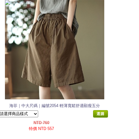
海菲｜中大尺碼｜編號2054 輕薄寬鬆舒適顯瘦五分
寬褲短褲
選購
NTD 760
特價 NTD 557