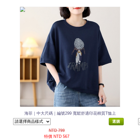
海菲｜中大尺碼｜編號299 寬鬆舒適印花棉質T恤上
衣
選購
NTD 799
特價 NTD 567