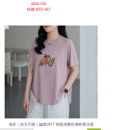
NTD 770
特價 NTD 567
海菲｜加大尺碼｜編號2877 韓版清爽舒適輕薄涼感
棉T恤