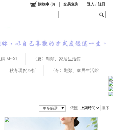
購物車
(
0
)
交易查詢
登入 / 註冊
碼 M~XL
〈夏〉鞋類、家居生活館
秋冬現貨79折
〈冬〉鞋類、家居生活館
依照
排序
更多篩選