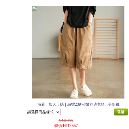
海菲｜加大尺碼｜編號239 輕薄舒適寬鬆五分短褲
選購
NTD 790
特價 NTD 557