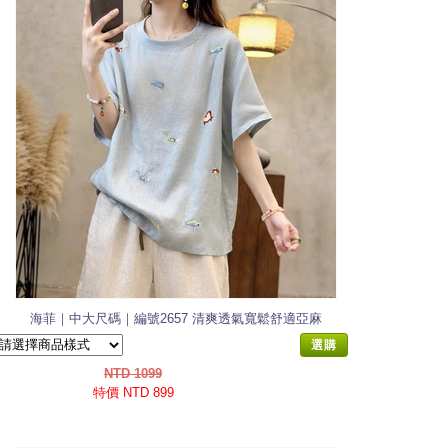
海菲｜中大尺碼｜編號2657 清爽透氣寬鬆舒適亞麻
上衣
選購
NTD 1099
特價 NTD 899