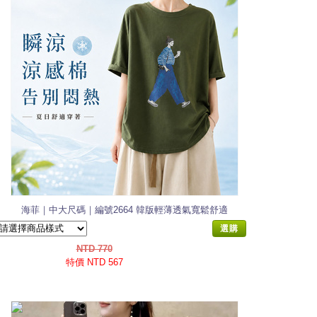
海菲｜中大尺碼｜編號2664 韓版輕薄透氣寬鬆舒適
涼感棉T恤
選購
NTD 770
特價 NTD 567