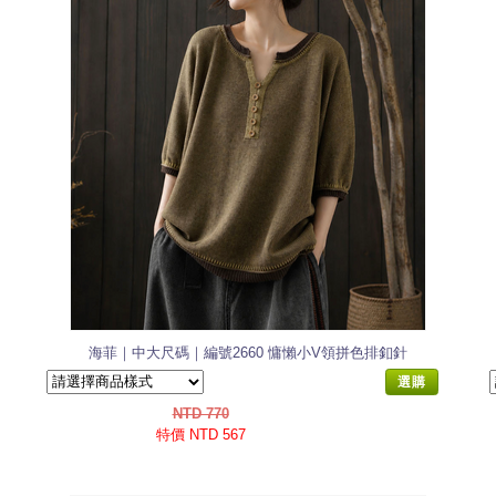
海菲｜中大尺碼｜編號2660 慵懶小V領拼色排釦針
織衫
選購
NTD 770
特價 NTD 567