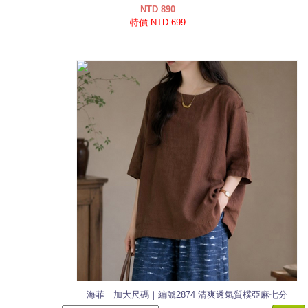
NTD 890
特價 NTD 699
海菲｜加大尺碼｜編號2874 清爽透氣質樸亞麻七分
袖上衣