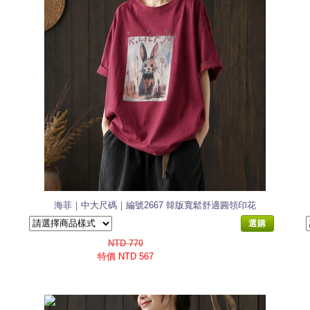
海菲｜中大尺碼｜編號2667 韓版寬鬆舒適圓領印花
棉T恤
選購
NTD 770
特價 NTD 567