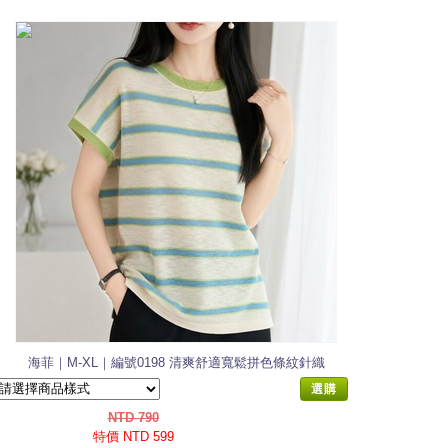
海菲｜M-XL｜編號0198 清爽舒適寬鬆拼色條紋針織
衫
選購
NTD 790
特價 NTD 599