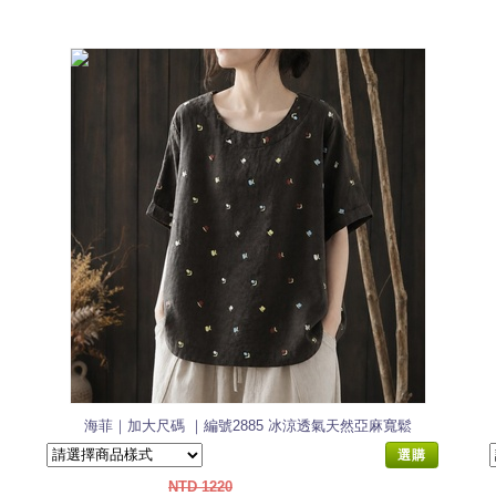
海菲｜加大尺碼 ｜編號2885 冰涼透氣天然亞麻寬鬆
上衣
選購
NTD 1220