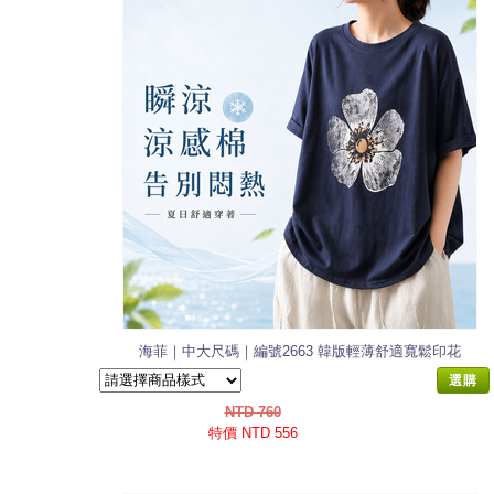
海菲｜中大尺碼｜編號2663 韓版輕薄舒適寬鬆印花
涼感棉T恤
選購
NTD 760
特價 NTD 556