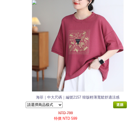
海菲｜中大尺碼｜編號2157 韓版輕薄寬鬆舒適涼感
棉T恤
選購
NTD 799
特價 NTD 599