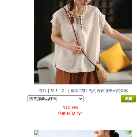
海菲｜加大L-XL｜編號2207 簡約透氣涼爽天然亞麻
上衣
選購
NTD 995
特價 NTD 794