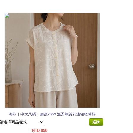
海菲｜中大尺碼｜編號2884 溫柔氣質花邊領輕薄棉
襯杉
選購
NTD 890