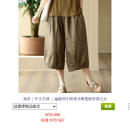
海菲｜中大尺碼 ｜編號453 輕薄涼爽寬鬆舒適七分
寬褲
選購
NTD 890
特價 NTD 567