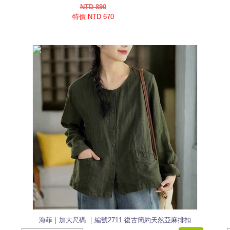
NTD 890
特價 NTD 670
海菲｜加大尺碼 ｜編號2711 復古簡約天然亞麻排扣
上衣