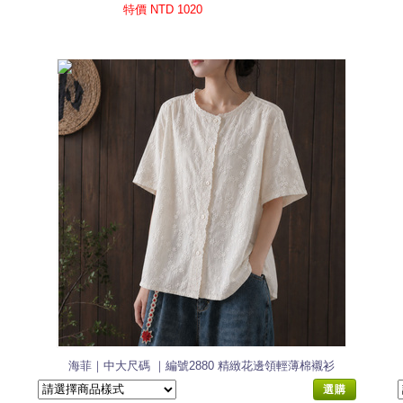
特價 NTD 1020
海菲｜中大尺碼 ｜編號2880 精緻花邊領輕薄棉襯衫
選購