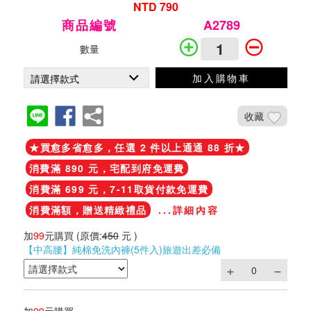
NTD 790
商品編號
A2789
數量
加入購物車
收藏
★買愈多省愈多，任選 2 件以上通通 88 折★
消費滿 890 元，宅配到府免運費
消費滿 699 元，7-11取貨付款免運費
消費滿額，贈送精緻禮品
...詳細內容
加
99
元購買
(原價:
450
元 )
【中高腰】純棉免洗內褲(5件入)旅遊出差必備