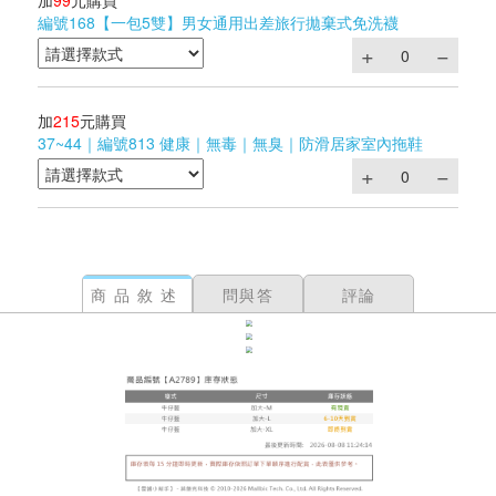
加
99
元購買
編號168【一包5雙】男女通用出差旅行拋棄式免洗襪
加
215
元購買
37~44｜編號813 健康｜無毒｜無臭｜防滑居家室內拖鞋
商品敘述
問與答
評論