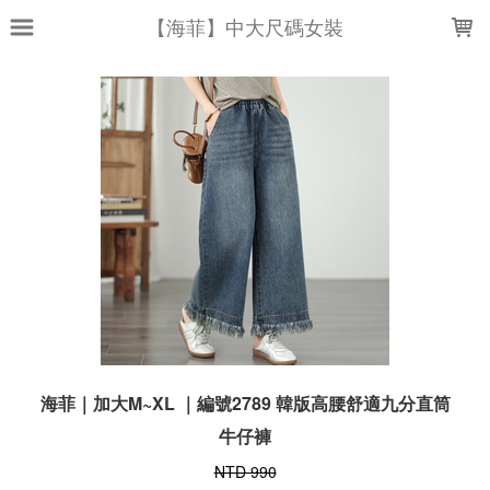
LOADING...
【海菲】中大尺碼女裝
海菲｜加大M~XL ｜編號2789 韓版高腰舒適九分直筒
牛仔褲
NTD 990