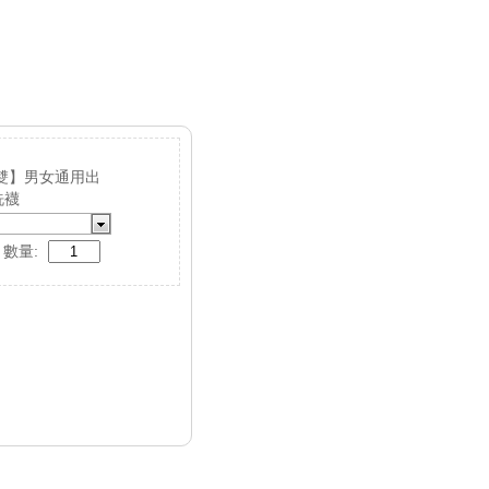
5雙】男女通用出
洗襪
數量: