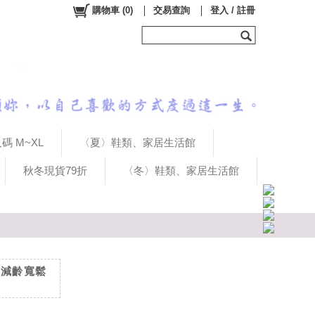
購物車
(
0
)
交易查詢
登入 / 註冊
碼 M~XL
〈夏〉鞋類、家居生活館
秋冬現貨79折
〈冬〉鞋類、家居生活館
質減齡寬鬆