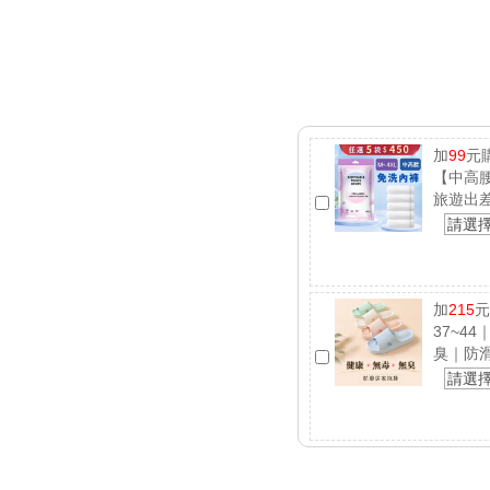
加
99
元
【中高腰
旅遊出
請選
加
215
元
37~4
臭｜防
請選