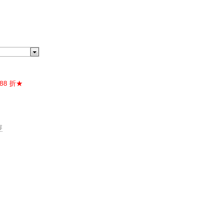
88 折★
容