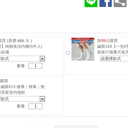
購買
(原價:
450
元 )
加
99
元購買
】純棉免洗內褲(5件入)
編號168【一包
差必備
差旅行拋棄式免
擇款式
請選擇款式
數量:
購買
4｜編號813 健康｜無毒｜無
滑居家室內拖鞋
擇款式
數量: