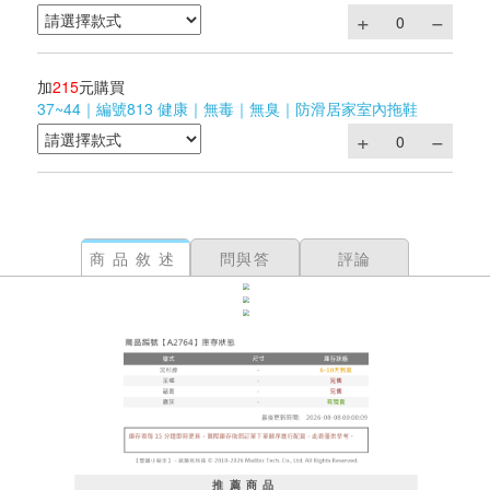
加
215
元購買
37~44｜編號813 健康｜無毒｜無臭｜防滑居家室內拖鞋
商品敘述
問與答
評論