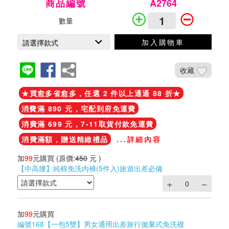
商品編號
A2764
數量
加入購物車
收藏
★買愈多省愈多，任選 2 件以上通通 88 折★
消費滿 890 元，宅配到府免運費
消費滿 699 元，7-11取貨付款免運費
消費滿額，贈送精緻禮品
...詳細內容
加
99
元購買
(原價:
450
元 )
【中高腰】純棉免洗內褲(5件入)旅遊出差必備
加
99
元購買
編號168【一包5雙】男女通用出差旅行拋棄式免洗襪