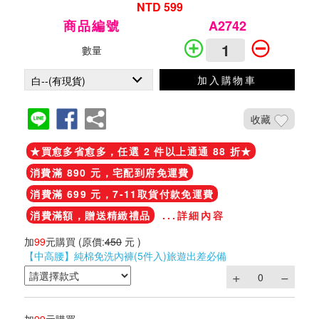
NTD 599
商品編號
A2742
數量
加入購物車
收藏
★買愈多省愈多，任選 2 件以上通通 88 折★
消費滿 890 元，宅配到府免運費
消費滿 699 元，7-11取貨付款免運費
消費滿額，贈送精緻禮品
...詳細內容
加
99
元購買
(原價:
450
元 )
【中高腰】純棉免洗內褲(5件入)旅遊出差必備