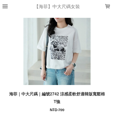
LOADING...
【海菲】中大尺碼女裝
海菲｜中大尺碼｜編號2742 涼感柔軟舒適韓版寬鬆棉
T恤
NTD 799