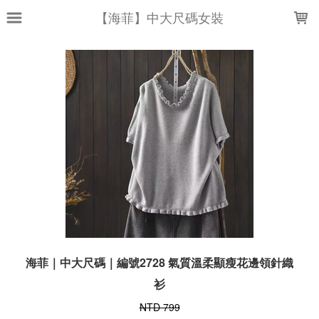
LOADING...
【海菲】中大尺碼女裝
海菲｜中大尺碼｜編號2728 氣質溫柔顯瘦花邊領針織
衫
NTD 799