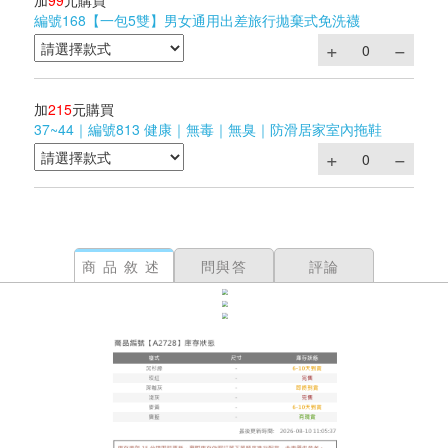
加
99
元購買
編號168【一包5雙】男女通用出差旅行拋棄式免洗襪
加
215
元購買
37~44｜編號813 健康｜無毒｜無臭｜防滑居家室內拖鞋
商品敘述
問與答
評論