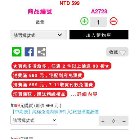
NTD 599
商品編號
A2728
數量
加入購物車
收藏
★買愈多省愈多，任選 2 件以上通通 88 折★
消費滿 890 元，宅配到府免運費
消費滿 699 元，7-11取貨付款免運費
消費滿額，贈送精緻禮品
...詳細內容
加
99
元購買
(原價:
450
元 )
【中高腰】純棉免洗內褲(5件入)旅遊出差必備