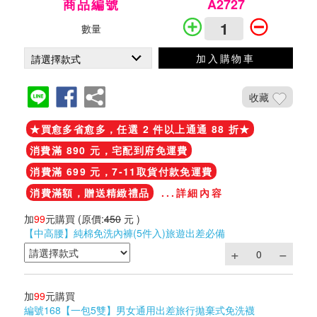
商品編號
A2727
數量
加入購物車
收藏
★買愈多省愈多，任選 2 件以上通通 88 折★
消費滿 890 元，宅配到府免運費
消費滿 699 元，7-11取貨付款免運費
消費滿額，贈送精緻禮品
...詳細內容
加
99
元購買
(原價:
450
元 )
【中高腰】純棉免洗內褲(5件入)旅遊出差必備
加
99
元購買
編號168【一包5雙】男女通用出差旅行拋棄式免洗襪