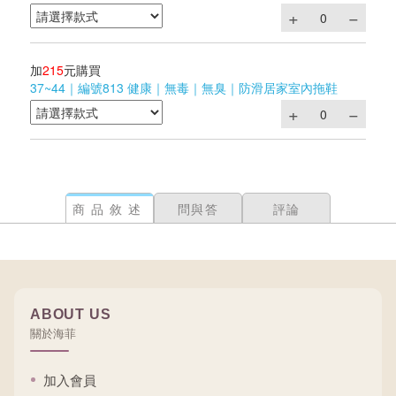
加
215
元購買
37~44｜編號813 健康｜無毒｜無臭｜防滑居家室內拖鞋
商品敘述
問與答
評論