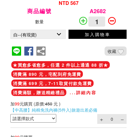
NTD 567
商品編號
A2682
數量
加入購物車
收藏
★買愈多省愈多，任選 2 件以上通通 88 折★
消費滿 890 元，宅配到府免運費
消費滿 699 元，7-11取貨付款免運費
消費滿額，贈送精緻禮品
...詳細內容
加
99
元購買
(原價:
450
元 )
【中高腰】純棉免洗內褲(5件入)旅遊出差必備