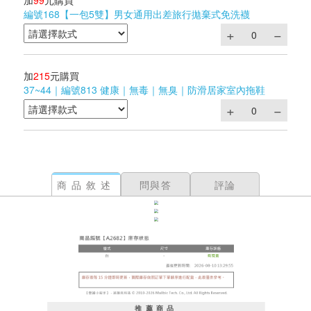
加
99
元購買
編號168【一包5雙】男女通用出差旅行拋棄式免洗襪
加
215
元購買
37~44｜編號813 健康｜無毒｜無臭｜防滑居家室內拖鞋
商品敘述
問與答
評論