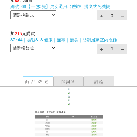
加
99
元購買
編號168【一包5雙】男女通用出差旅行拋棄式免洗襪
加
215
元購買
37~44｜編號813 健康｜無毒｜無臭｜防滑居家室內拖鞋
商品敘述
問與答
評論