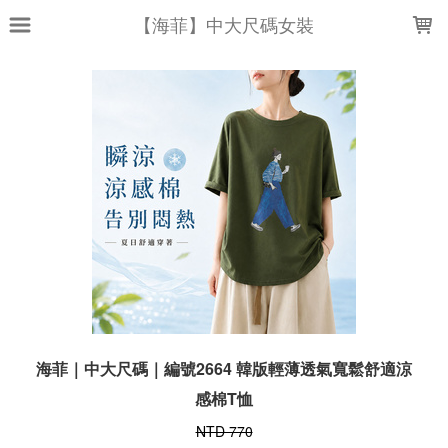
LOADING...
【海菲】中大尺碼女裝
海菲｜中大尺碼｜編號2664 韓版輕薄透氣寬鬆舒適涼
感棉T恤
NTD 770