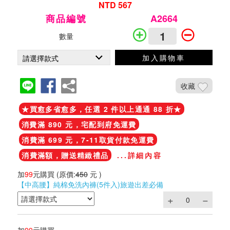
NTD 567
商品編號
A2664
數量
加入購物車
收藏
★買愈多省愈多，任選 2 件以上通通 88 折★
消費滿 890 元，宅配到府免運費
消費滿 699 元，7-11取貨付款免運費
消費滿額，贈送精緻禮品
...詳細內容
加
99
元購買
(原價:
450
元 )
【中高腰】純棉免洗內褲(5件入)旅遊出差必備