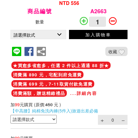
NTD 556
商品編號
A2663
數量
加入購物車
收藏
★買愈多省愈多，任選 2 件以上通通 88 折★
消費滿 890 元，宅配到府免運費
消費滿 699 元，7-11取貨付款免運費
消費滿額，贈送精緻禮品
...詳細內容
加
99
元購買
(原價:
450
元 )
【中高腰】純棉免洗內褲(5件入)旅遊出差必備