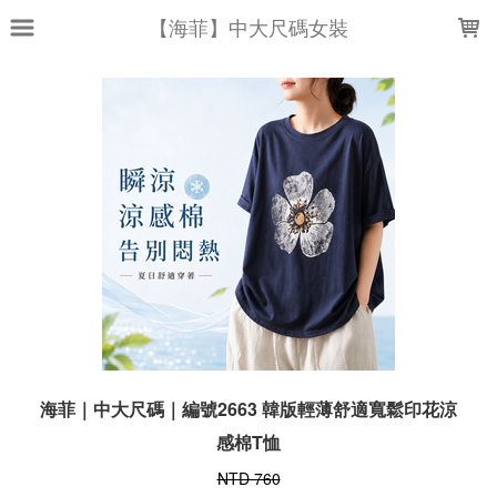
LOADING...
【海菲】中大尺碼女裝
海菲｜中大尺碼｜編號2663 韓版輕薄舒適寬鬆印花涼
感棉T恤
NTD 760