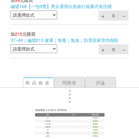
加
99
元購買
編號168【一包5雙】男女通用出差旅行拋棄式免洗襪
加
215
元購買
37~44｜編號813 健康｜無毒｜無臭｜防滑居家室內拖鞋
商品敘述
問與答
評論