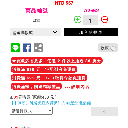
NTD 567
商品編號
A2662
數量
加入購物車
收藏
★買愈多省愈多，任選 2 件以上通通 88 折★
消費滿 890 元，宅配到府免運費
消費滿 699 元，7-11取貨付款免運費
消費滿額，贈送精緻禮品
...詳細內容
加
99
元購買
(原價:
450
元 )
【中高腰】純棉免洗內褲(5件入)旅遊出差必備