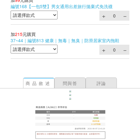
加
99
元購買
編號168【一包5雙】男女通用出差旅行拋棄式免洗襪
加
215
元購買
37~44｜編號813 健康｜無毒｜無臭｜防滑居家室內拖鞋
商品敘述
問與答
評論