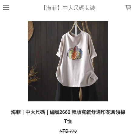
LOADING...
【海菲】中大尺碼女裝
海菲｜中大尺碼｜編號2662 韓版寬鬆舒適印花圓領棉
T恤
NTD 770