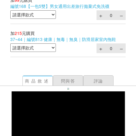
加
99
元購買
編號168【一包5雙】男女通用出差旅行拋棄式免洗襪
加
215
元購買
37~44｜編號813 健康｜無毒｜無臭｜防滑居家室內拖鞋
商品敘述
問與答
評論