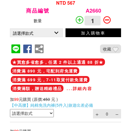
NTD 567
商品編號
A2660
數量
加入購物車
收藏
★買愈多省愈多，任選 2 件以上通通 88 折★
消費滿 890 元，宅配到府免運費
消費滿 699 元，7-11取貨付款免運費
消費滿額，贈送精緻禮品
...詳細內容
加
99
元購買
(原價:
450
元 )
【中高腰】純棉免洗內褲(5件入)旅遊出差必備