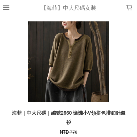
LOADING...
【海菲】中大尺碼女裝
海菲｜中大尺碼｜編號2660 慵懶小V領拼色排釦針織
衫
NTD 770