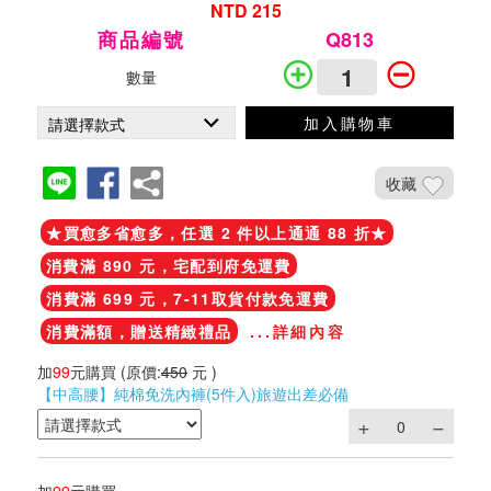
NTD 215
商品編號
Q813
數量
加入購物車
收藏
★買愈多省愈多，任選 2 件以上通通 88 折★
消費滿 890 元，宅配到府免運費
消費滿 699 元，7-11取貨付款免運費
消費滿額，贈送精緻禮品
...詳細內容
加
99
元購買
(原價:
450
元 )
【中高腰】純棉免洗內褲(5件入)旅遊出差必備