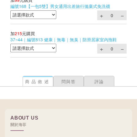
加
99
元購買
編號168【一包5雙】男女通用出差旅行拋棄式免洗襪
加
215
元購買
37~44｜編號813 健康｜無毒｜無臭｜防滑居家室內拖鞋
商品敘述
問與答
評論