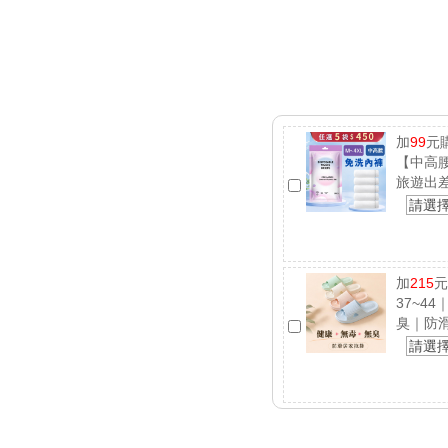
加
99
元
【中高腰
旅遊出
請選
加
215
元
37~4
臭｜防
請選