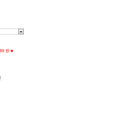
88 折★
容