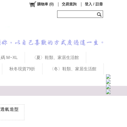
購物車
(
0
)
交易查詢
登入 / 註冊
碼 M~XL
〈夏〉鞋類、家居生活館
秋冬現貨79折
〈冬〉鞋類、家居生活館
爽透氣造型