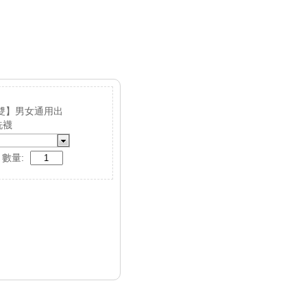
5雙】男女通用出
洗襪
數量: