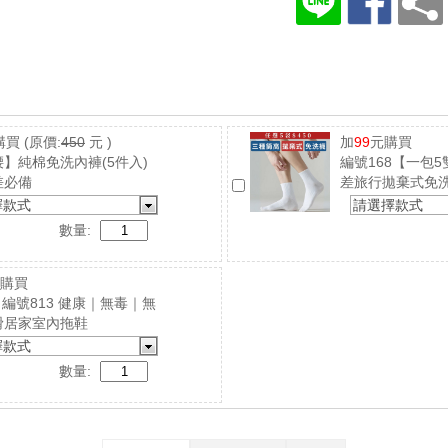
購買
(原價:
450
元 )
加
99
元購買
】純棉免洗內褲(5件入)
編號168【一包
差必備
差旅行拋棄式免
擇款式
請選擇款式
數量:
購買
4｜編號813 健康｜無毒｜無
滑居家室內拖鞋
擇款式
數量: