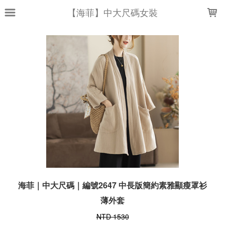
LOADING...
【海菲】中大尺碼女裝
海菲｜中大尺碼｜編號2647 中長版簡約素雅顯瘦罩衫
薄外套
NTD 1530