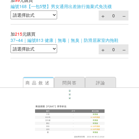
加
99
元購買
編號168【一包5雙】男女通用出差旅行拋棄式免洗襪
加
215
元購買
37~44｜編號813 健康｜無毒｜無臭｜防滑居家室內拖鞋
商品敘述
問與答
評論