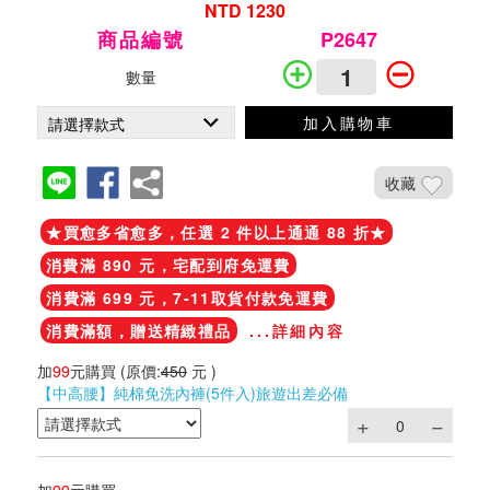
NTD 1230
商品編號
P2647
數量
加入購物車
收藏
★買愈多省愈多，任選 2 件以上通通 88 折★
消費滿 890 元，宅配到府免運費
消費滿 699 元，7-11取貨付款免運費
消費滿額，贈送精緻禮品
...詳細內容
加
99
元購買
(原價:
450
元 )
【中高腰】純棉免洗內褲(5件入)旅遊出差必備