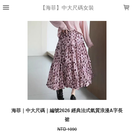
LOADING...
【海菲】中大尺碼女裝
海菲｜中大尺碼｜編號2626 經典法式氣質浪漫A字長
裙
NTD 1090