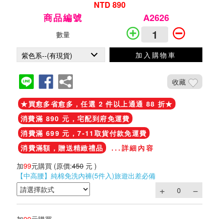
NTD 890
商品編號
A2626
數量
加入購物車
收藏
★買愈多省愈多，任選 2 件以上通通 88 折★
消費滿 890 元，宅配到府免運費
消費滿 699 元，7-11取貨付款免運費
消費滿額，贈送精緻禮品
...詳細內容
加
99
元購買
(原價:
450
元 )
【中高腰】純棉免洗內褲(5件入)旅遊出差必備