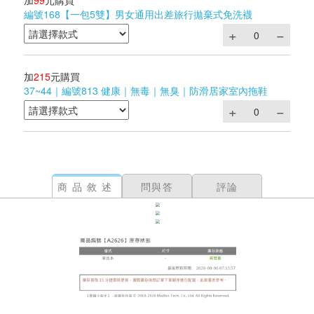
加
99
元購買
編號168【一包5雙】男女通用出差旅行拋棄式免洗襪
加
215
元購買
37~44｜編號813 健康｜無毒｜無臭｜防滑居家室內拖鞋
商品敘述
問與答
評論