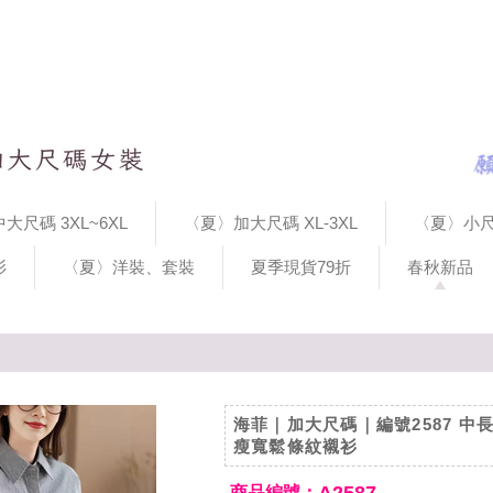
大尺碼 3XL~6XL
〈夏〉加大尺碼 XL-3XL
〈夏〉小尺
衫
〈夏〉洋裝、套裝
夏季現貨79折
春秋新品
海菲｜加大尺碼｜編號2587 中
瘦寬鬆條紋襯衫
商品編號：