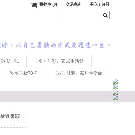
購物車
(
0
)
交易查詢
登入 / 註冊
碼 M~XL
〈夏〉鞋類、家居生活館
秋冬現貨79折
〈冬〉鞋類、家居生活館
長款遮臀顯