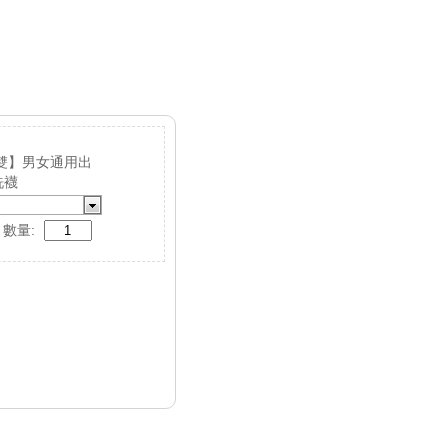
5雙】男女通用出
洗襪
數量: