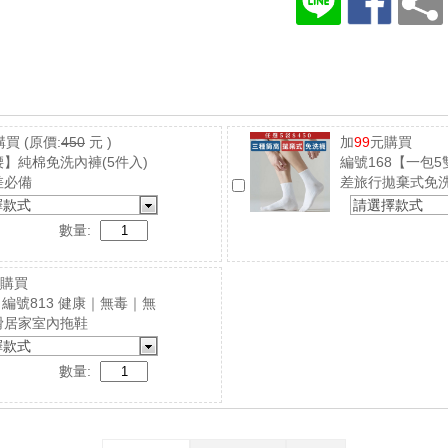
購買
(原價:
450
元 )
加
99
元購買
】純棉免洗內褲(5件入)
編號168【一包
差必備
差旅行拋棄式免
擇款式
請選擇款式
數量:
購買
4｜編號813 健康｜無毒｜無
滑居家室內拖鞋
擇款式
數量: