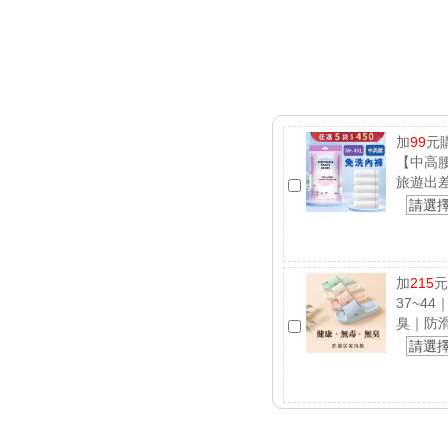
加
99
元
【中高腰
旅遊出
請選
加
215
元
37~4
臭｜防
請選