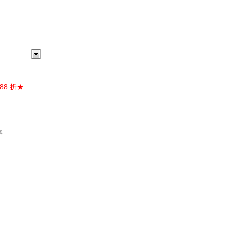
88 折★
容