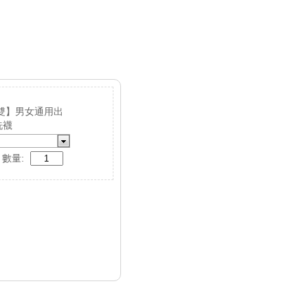
5雙】男女通用出
洗襪
數量: