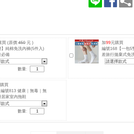
購買
(原價:
450
元 )
加
99
元購買
】純棉免洗內褲(5件入)
編號168【一包
差必備
差旅行拋棄式免
擇款式
請選擇款式
數量:
購買
4｜編號813 健康｜無毒｜無
滑居家室內拖鞋
擇款式
數量: