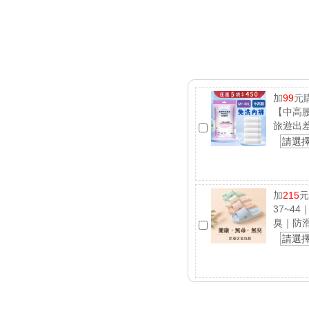
加
99
元
【中高腰
旅遊出
請選
加
215
元
37~4
臭｜防
請選