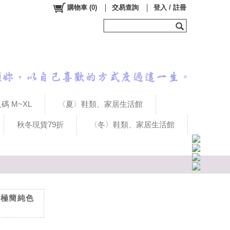
購物車
(
0
)
交易查詢
登入 / 註冊
碼 M~XL
〈夏〉鞋類、家居生活館
秋冬現貨79折
〈冬〉鞋類、家居生活館
系極簡純色