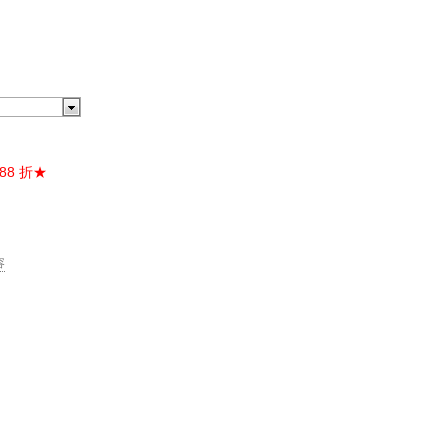
88 折★
容