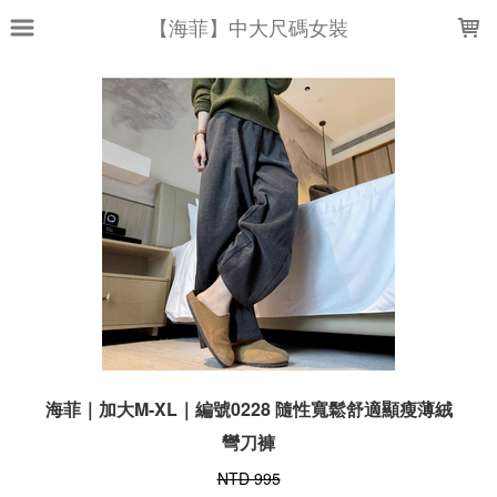
LOADING...
【海菲】中大尺碼女裝
海菲｜加大M-XL｜編號0228 隨性寬鬆舒適顯瘦薄絨
彎刀褲
NTD 995