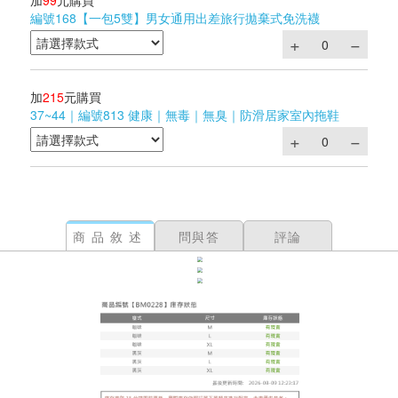
加
99
元購買
編號168【一包5雙】男女通用出差旅行拋棄式免洗襪
加
215
元購買
37~44｜編號813 健康｜無毒｜無臭｜防滑居家室內拖鞋
商品敘述
問與答
評論