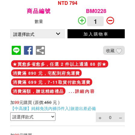
NTD 794
商品編號
BM0228
數量
加入購物車
收藏
★買愈多省愈多，任選 2 件以上通通 88 折★
消費滿 890 元，宅配到府免運費
消費滿 699 元，7-11取貨付款免運費
消費滿額，贈送精緻禮品
...詳細內容
加
99
元購買
(原價:
450
元 )
【中高腰】純棉免洗內褲(5件入)旅遊出差必備