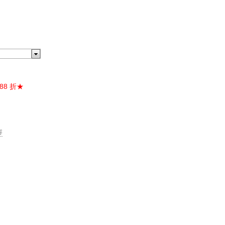
88 折★
容