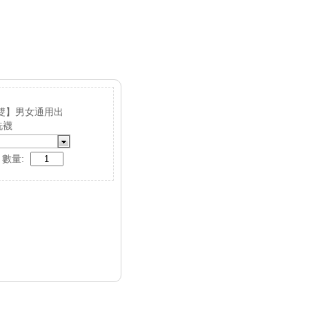
5雙】男女通用出
洗襪
數量: