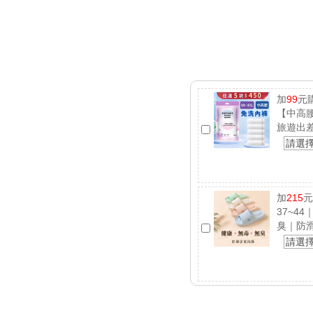
加
99
元
【中高腰
旅遊出
請選
加
215
元
37~4
臭｜防
請選