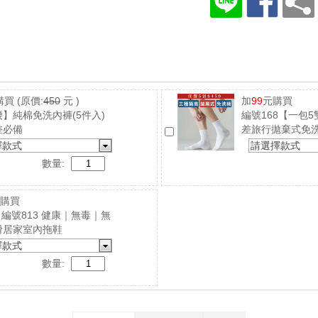
購買
(原價:
450
元 )
加
99
元購買
】純棉免洗內褲(5件入)
編號168【一包
差必備
差旅行拋棄式免
擇款式
請選擇款式
數量:
購買
4｜編號813 健康｜無毒｜無
滑居家室內拖鞋
擇款式
數量: