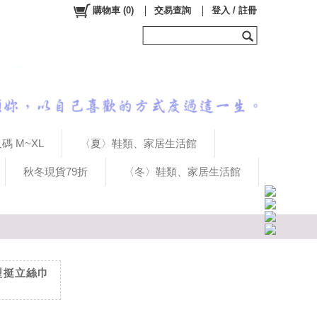
購物車
(
0
)
交易查詢
登入 / 註冊
碼 M~XL
〈夏〉鞋類、家居生活館
秋冬現貨79折
〈冬〉鞋類、家居生活館
版型挺立絲巾