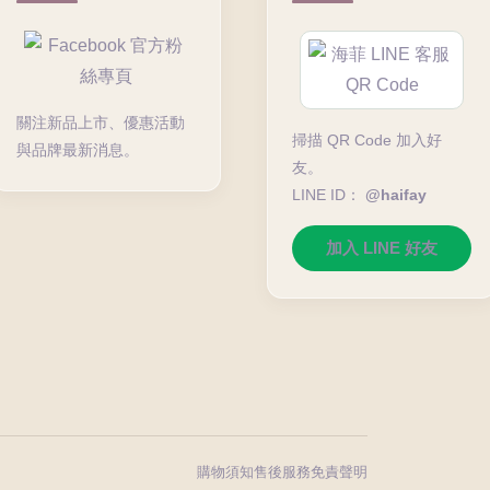
關注新品上市、優惠活動
掃描 QR Code 加入好
與品牌最新消息。
友。
LINE ID：
@haifay
加入 LINE 好友
購物須知
售後服務
免責聲明