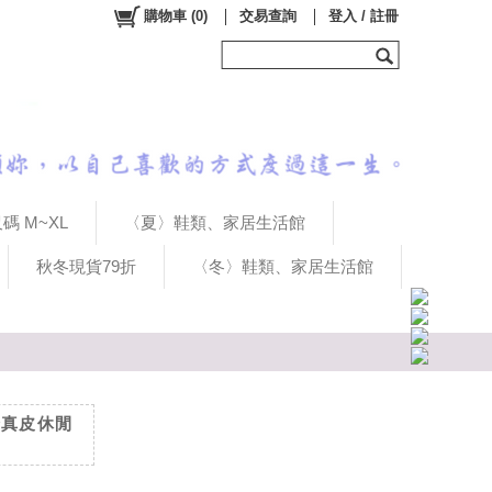
購物車
(
0
)
交易查詢
登入 / 註冊
碼 M~XL
〈夏〉鞋類、家居生活館
秋冬現貨79折
〈冬〉鞋類、家居生活館
全真皮休閒