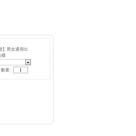
5雙】男女通用出
洗襪
數量: