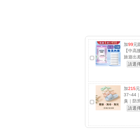
加
99
元
【中高腰
旅遊出
請選
加
215
元
37~4
臭｜防
請選