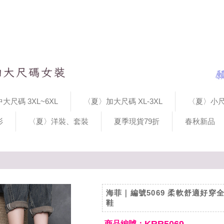
大尺碼 3XL~6XL
〈夏〉加大尺碼 XL-3XL
〈夏〉小尺
衫
〈夏〉洋裝、套裝
夏季現貨79折
春秋新品
海菲｜編號5069 柔軟舒適好穿
鞋
商品編號：