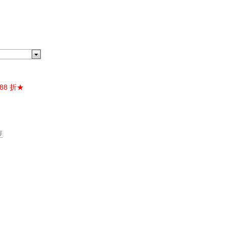
88 折★
容