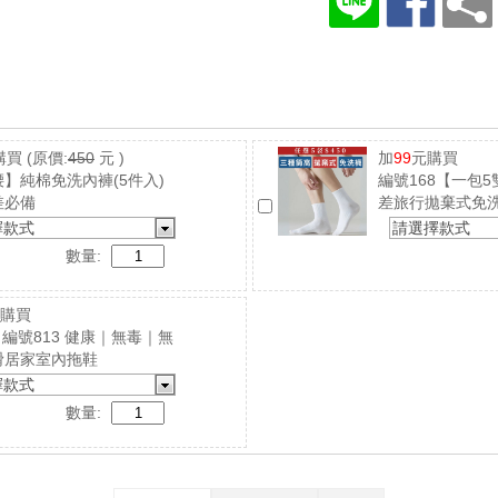
購買
(原價:
450
元 )
加
99
元購買
】純棉免洗內褲(5件入)
編號168【一包
差必備
差旅行拋棄式免
擇款式
請選擇款式
數量:
購買
4｜編號813 健康｜無毒｜無
滑居家室內拖鞋
擇款式
數量: