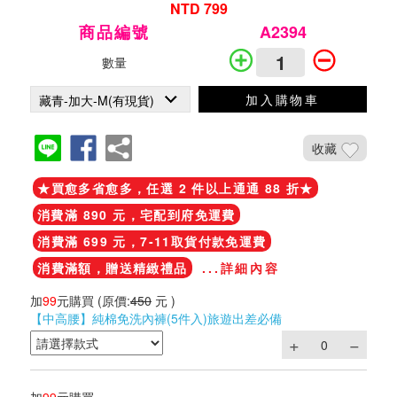
NTD 799
商品編號
A2394
數量
加入購物車
收藏
★買愈多省愈多，任選 2 件以上通通 88 折★
消費滿 890 元，宅配到府免運費
消費滿 699 元，7-11取貨付款免運費
消費滿額，贈送精緻禮品
...詳細內容
加
99
元購買
(原價:
450
元 )
【中高腰】純棉免洗內褲(5件入)旅遊出差必備