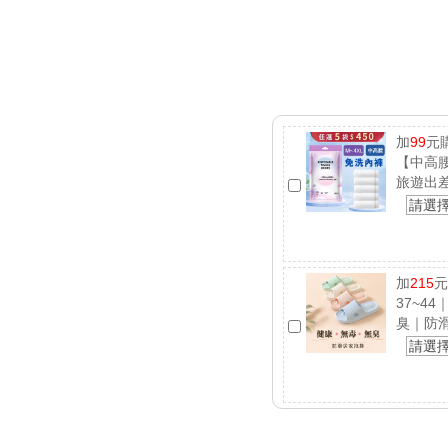
加
99
元
【中高腰
旅遊出
請選
加
215
元
37~4
臭｜防
請選