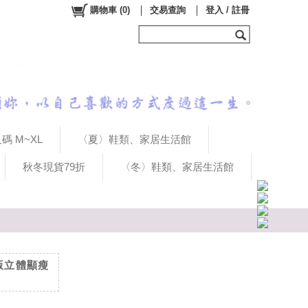
購物車
(
0
)
交易查詢
登入 / 註冊
碼 M~XL
〈夏〉鞋類、家居生活館
秋冬現貨79折
〈冬〉鞋類、家居生活館
韓版立體顯瘦