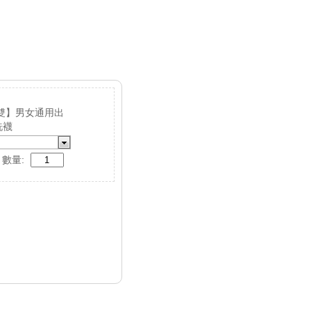
5雙】男女通用出
洗襪
數量: