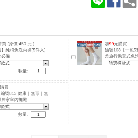
購買
(原價:
450
元 )
加
99
元購買
】純棉免洗內褲(5件入)
編號168【一包
差必備
差旅行拋棄式免
擇款式
請選擇款式
數量:
購買
4｜編號813 健康｜無毒｜無
滑居家室內拖鞋
擇款式
數量: