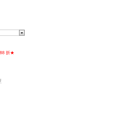
88 折★
容