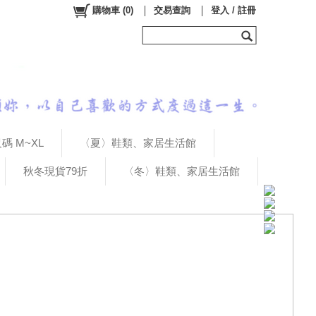
購物車
(
0
)
交易查詢
登入 / 註冊
碼 M~XL
〈夏〉鞋類、家居生活館
秋冬現貨79折
〈冬〉鞋類、家居生活館