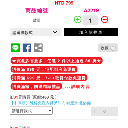
NTD 799
商品編號
A2219
數量
加入購物車
收藏
★買愈多省愈多，任選 2 件以上通通 88 折★
消費滿 890 元，宅配到府免運費
消費滿 699 元，7-11取貨付款免運費
消費滿額，贈送精緻禮品
...詳細內容
加
99
元購買
(原價:
450
元 )
【中高腰】純棉免洗內褲(5件入)旅遊出差必備