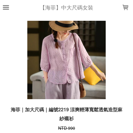
LOADING...
【海菲】中大尺碼女裝
海菲｜加大尺碼｜編號2219 涼爽輕薄寬鬆透氣造型麻
紗襯衫
NTD 990