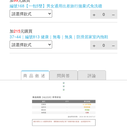
加
99
元購買
編號168【一包5雙】男女通用出差旅行拋棄式免洗襪
加
215
元購買
37~44｜編號813 健康｜無毒｜無臭｜防滑居家室內拖鞋
商品敘述
問與答
評論