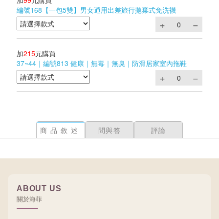
加
99
元購買
編號168【一包5雙】男女通用出差旅行拋棄式免洗襪
加
215
元購買
37~44｜編號813 健康｜無毒｜無臭｜防滑居家室內拖鞋
商品敘述
問與答
評論