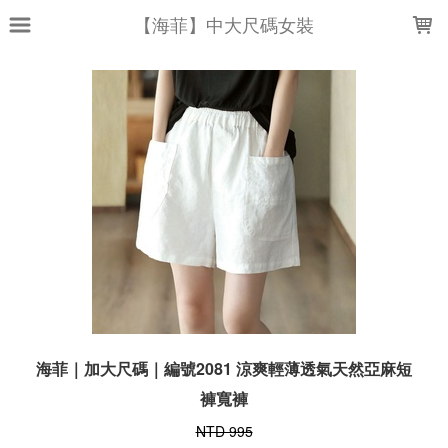
LOADING...
【海菲】中大尺碼女裝
海菲｜加大尺碼｜編號2081 涼爽輕薄透氣天然亞麻短
褲寬褲
NTD 995