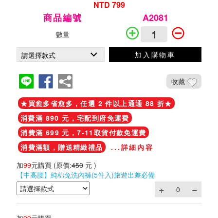
NTD 799
商品編號
A2081
數量
加入購物車
收藏
★買愈多省愈多，任選 2 件以上通通 88 折★
消費滿 890 元，宅配到府免運費
消費滿 699 元，7-11取貨付款免運費
消費滿額，贈送精緻禮品
...詳細內容
加
99
元購買
(原價:
450
元 )
【中高腰】純棉免洗內褲(5件入)旅遊出差必備