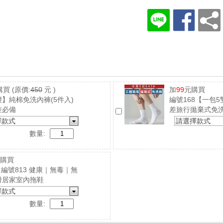
購買
(原價:
450
元 )
加
99
元購買
】純棉免洗內褲(5件入)
編號168【一包
差必備
差旅行拋棄式免
擇款式
請選擇款式
數量:
購買
4｜編號813 健康｜無毒｜無
滑居家室內拖鞋
擇款式
數量: