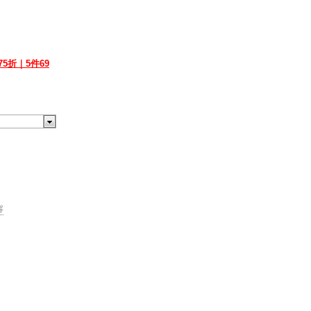
5折｜5件69
容