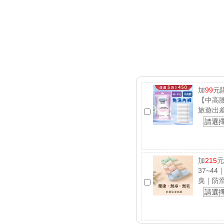
加
99
元
【中高腰
旅遊出
請選
加
215
元
37~4
臭｜防
請選