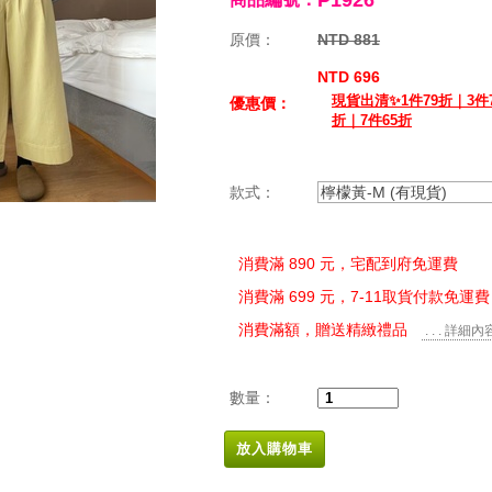
P1926
原價：
NTD 881
NTD 696
現貨出清✨1件79折｜3件7
優惠價：
折｜7件65折
款式：
檸檬黃-M (有現貨)
消費滿 890 元，宅配到府免運費
消費滿 699 元，7-11取貨付款免運費
消費滿額，贈送精緻禮品
. . . 詳細內
數量：
放入購物車