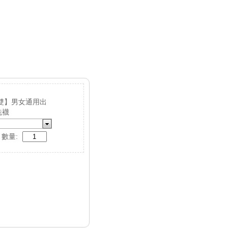
5雙】男女通用出
洗襪
數量: