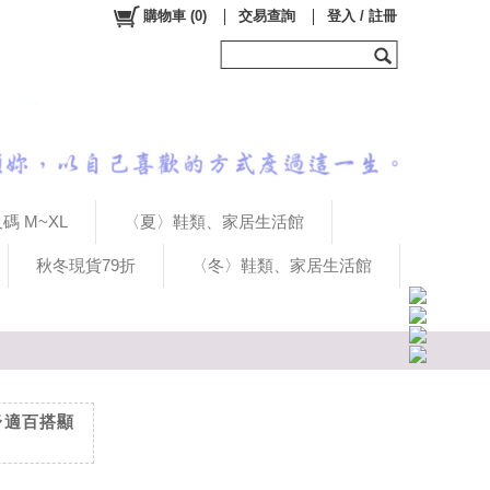
購物車
(
0
)
交易查詢
登入 / 註冊
碼 M~XL
〈夏〉鞋類、家居生活館
秋冬現貨79折
〈冬〉鞋類、家居生活館
系舒適百搭顯