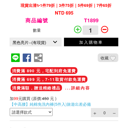
現貨出清✨1件79折｜3件75折｜5件69折｜7件65折
NTD 695
商品編號
T1899
數量
加入購物車
收藏
消費滿 890 元，宅配到府免運費
消費滿 699 元，7-11取貨付款免運費
消費滿額，贈送精緻禮品
...詳細內容
加
99
元購買
(原價:
450
元 )
【中高腰】純棉免洗內褲(5件入)旅遊出差必備