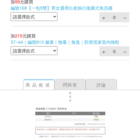
加
99
元購買
編號168【一包5雙】男女通用出差旅行拋棄式免洗襪
加
215
元購買
37~44｜編號813 健康｜無毒｜無臭｜防滑居家室內拖鞋
商品敘述
問與答
評論