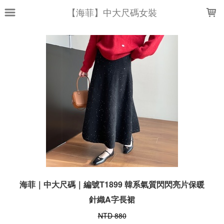
LOADING...
【海菲】中大尺碼女裝
海菲｜中大尺碼｜編號T1899 韓系氣質閃閃亮片保暖
針織A字長裙
NTD 880