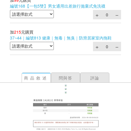
加
99
元購買
編號168【一包5雙】男女通用出差旅行拋棄式免洗襪
加
215
元購買
37~44｜編號813 健康｜無毒｜無臭｜防滑居家室內拖鞋
商品敘述
問與答
評論