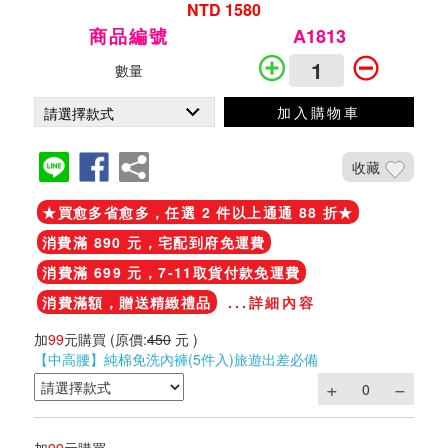
NTD 1580
商品編號
A1813
數量
加入購物車
收藏
★買愈多省愈多，任選 2 件以上通通 88 折★
消費滿 890 元，宅配到府免運費
消費滿 699 元，7-11取貨付款免運費
消費滿額，贈送精緻禮品
...詳細內容
加
99
元購買
(原價:
450
元 )
【中高腰】純棉免洗內褲(5件入)旅遊出差必備