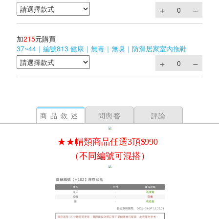
加
215
元購買
37~44｜編號813 健康｜無毒｜無臭｜防滑居家室內拖鞋
商品敘述
問與答
評論