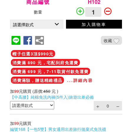
商品編號
H102
數量
加入購物車
收藏
帽子任選3頂$990元
消費滿 890 元，宅配到府免運費
消費滿 699 元，7-11取貨付款免運費
消費滿額，贈送精緻禮品
...詳細內容
加
99
元購買
(原價:
450
元 )
【中高腰】純棉免洗內褲(5件入)旅遊出差必備
加
99
元購買
編號168【一包5雙】男女通用出差旅行拋棄式免洗襪