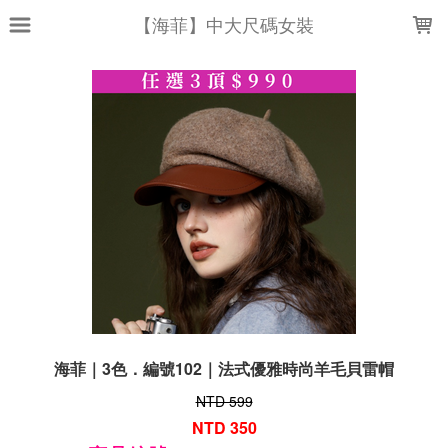
LOADING...
【海菲】中大尺碼女裝
海菲｜3色．編號102｜法式優雅時尚羊毛貝雷帽
NTD 599
NTD 350