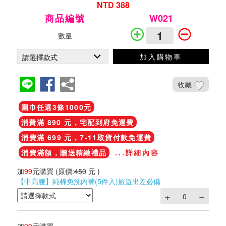
NTD 388
商品編號
W021
數量
加入購物車
收藏
圍巾任選3條1000元
消費滿 890 元，宅配到府免運費
消費滿 699 元，7-11取貨付款免運費
消費滿額，贈送精緻禮品
...詳細內容
加
99
元購買
(原價:
450
元 )
【中高腰】純棉免洗內褲(5件入)旅遊出差必備