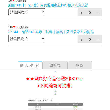
加
99
元購買
編號168【一包5雙】男女通用出差旅行拋棄式免洗襪
加
215
元購買
37~44｜編號813 健康｜無毒｜無臭｜防滑居家室內拖鞋
商品敘述
問與答
評論