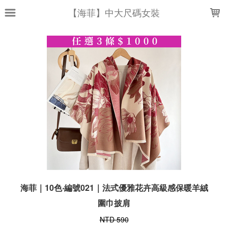
LOADING...
【海菲】中大尺碼女裝
海菲｜10色‧編號021｜法式優雅花卉高級感保暖羊絨
圍巾披肩
NTD 590