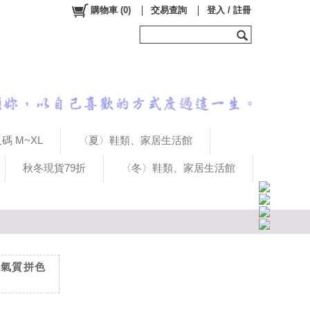
購物車
(
0
)
交易查詢
登入 / 註冊
碼 M~XL
〈夏〉鞋類、家居生活館
秋冬現貨79折
〈冬〉鞋類、家居生活館
系氣質拼色