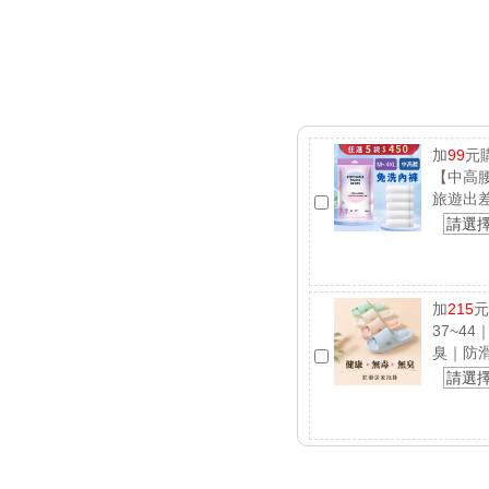
加
99
元
【中高腰
旅遊出
請選
加
215
元
37~4
臭｜防
請選