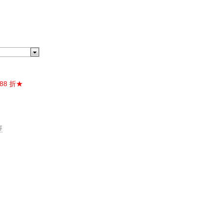
88 折★
容