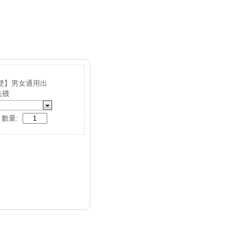
5雙】男女通用出
洗襪
數量: