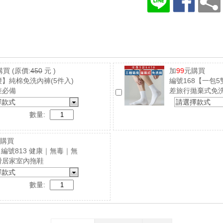
購買
(原價:
450
元 )
加
99
元購買
】純棉免洗內褲(5件入)
編號168【一包
差必備
差旅行拋棄式免
擇款式
請選擇款式
數量:
購買
4｜編號813 健康｜無毒｜無
滑居家室內拖鞋
擇款式
數量: