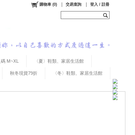
購物車
(
0
)
交易查詢
登入 / 註冊
碼 M~XL
〈夏〉鞋類、家居生活館
秋冬現貨79折
〈冬〉鞋類、家居生活館