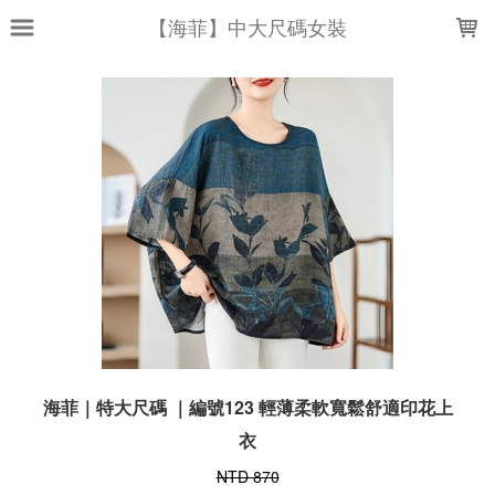
LOADING...
【海菲】中大尺碼女裝
海菲｜特大尺碼 ｜編號123 輕薄柔軟寬鬆舒適印花上
衣
NTD 870