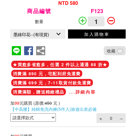
NTD 580
商品編號
F123
數量
加入購物車
收藏
★買愈多省愈多，任選 2 件以上通通 88 折★
消費滿 890 元，宅配到府免運費
消費滿 699 元，7-11取貨付款免運費
消費滿額，贈送精緻禮品
...詳細內容
加
99
元購買
(原價:
450
元 )
【中高腰】純棉免洗內褲(5件入)旅遊出差必備