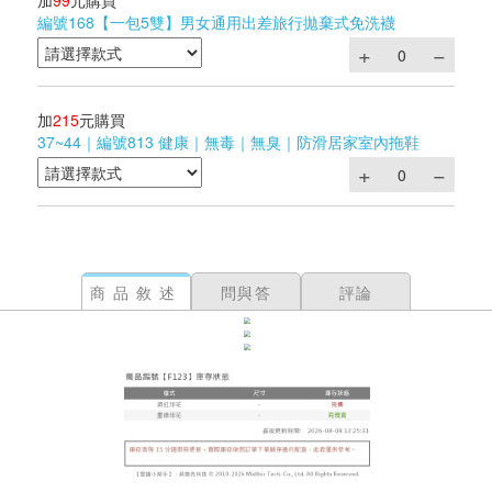
加
99
元購買
編號168【一包5雙】男女通用出差旅行拋棄式免洗襪
加
215
元購買
37~44｜編號813 健康｜無毒｜無臭｜防滑居家室內拖鞋
商品敘述
問與答
評論