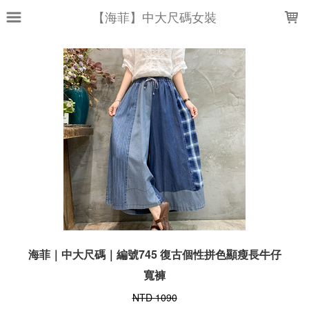
LOADING...
【海菲】中大尺碼女裝
海菲｜中大尺碼｜編號745 復古個性拼色顯瘦長牛仔
寬褲
NTD 1090