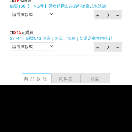
加
99
元購買
編號168【一包5雙】男女通用出差旅行拋棄式免洗襪
加
215
元購買
37~44｜編號813 健康｜無毒｜無臭｜防滑居家室內拖鞋
商品敘述
問與答
評論