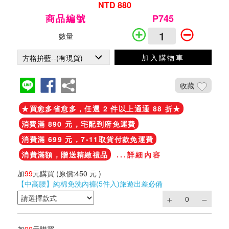
NTD 880
商品編號
P745
數量
加入購物車
收藏
★買愈多省愈多，任選 2 件以上通通 88 折★
消費滿 890 元，宅配到府免運費
消費滿 699 元，7-11取貨付款免運費
消費滿額，贈送精緻禮品
...詳細內容
加
99
元購買
(原價:
450
元 )
【中高腰】純棉免洗內褲(5件入)旅遊出差必備